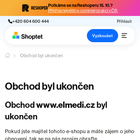
Potkáme se na Reshoperu 15. 10.?
Přijď na největší e-commerce akci v ČR.
+420 604 600 444
Přihlásit
Vyzkoušet
Obchod byl ukončen
Obchod byl ukončen
Obchod
www.elmedi.cz
byl
ukončen
Pokud jste majitel tohoto e-shopu a máte zájem o jeho
obnovení, tak se na nás prosím obraťte.