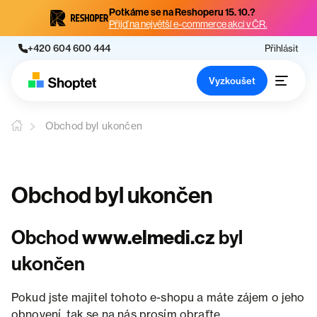
Potkáme se na Reshoperu 15. 10.?
Přijď na největší e-commerce akci v ČR.
+420 604 600 444
Přihlásit
Vyzkoušet
Obchod byl ukončen
Obchod byl ukončen
Obchod
www.elmedi.cz
byl
ukončen
Pokud jste majitel tohoto e-shopu a máte zájem o jeho
obnovení, tak se na nás prosím obraťte.