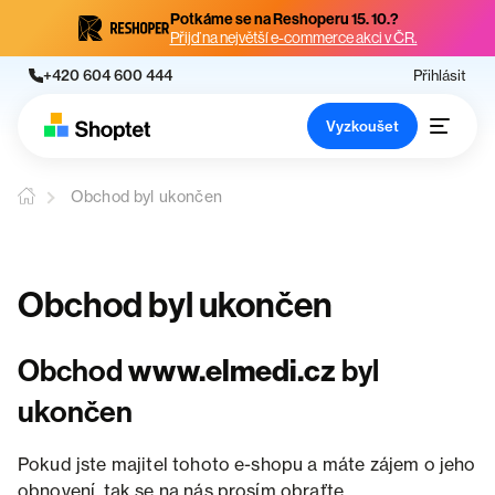
Potkáme se na Reshoperu 15. 10.?
Přijď na největší e-commerce akci v ČR.
+420 604 600 444
Přihlásit
Vyzkoušet
Obchod byl ukončen
Obchod byl ukončen
Obchod
www.elmedi.cz
byl
ukončen
Pokud jste majitel tohoto e-shopu a máte zájem o jeho
obnovení, tak se na nás prosím obraťte.