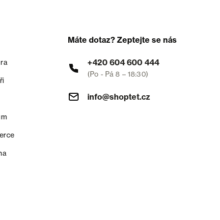
Máte dotaz? Zeptejte se nás
+420 604 600 444
ra
(Po - Pá 8 – 18:30)
ři
info@shoptet.cz
um
erce
na