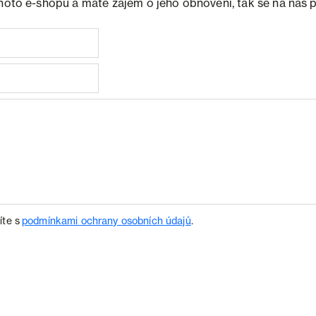
ohoto e-shopu a máte zájem o jeho obnovení, tak se na nás 
íte s
podmínkami ochrany osobních údajů
.