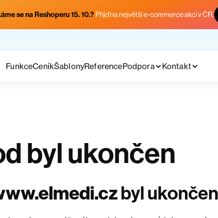
áme se na Reshoperu 15. 10.?
Přijď na největší e-commerce akci v ČR.
Funkce
Ceník
Šablony
Reference
Podpora
Kontakt
d byl ukončen
www.elmedi.cz
byl ukonče